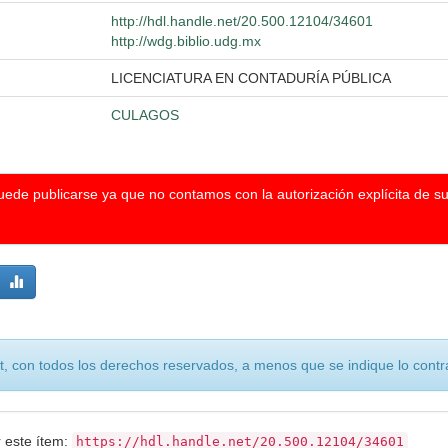
http://hdl.handle.net/20.500.12104/34601
http://wdg.biblio.udg.mx
LICENCIATURA EN CONTADURÍA PÚBLICA
CULAGOS
puede publicarse ya que no contamos con la autorización explícita de s
, con todos los derechos reservados, a menos que se indique lo contra
r este ítem:
https://hdl.handle.net/20.500.12104/34601