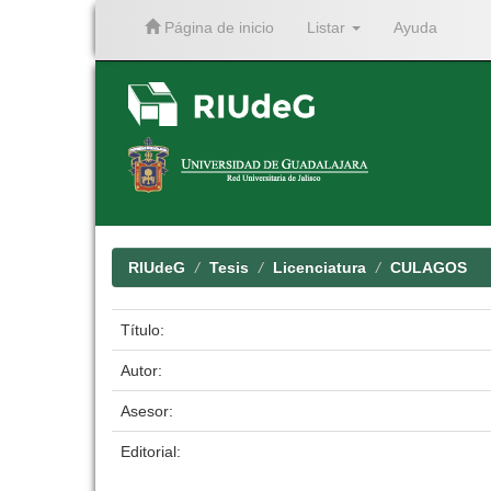
Página de inicio
Listar
Ayuda
Skip
navigation
RIUdeG
Tesis
Licenciatura
CULAGOS
Título:
Autor:
Asesor:
Editorial: