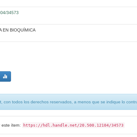
2104/34573
A EN BIOQUÍMICA
, con todos los derechos reservados, a menos que se indique lo contra
r este ítem:
https://hdl.handle.net/20.500.12104/34573