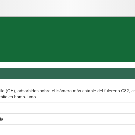
lo (OH), adsorbidos sobre el isómero más estable del fulereno C82, c
orbitales homo-lumo
la