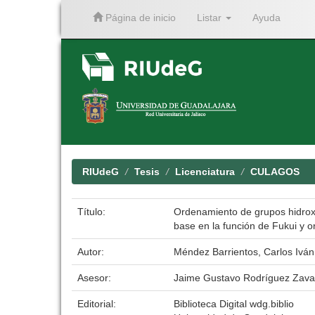
Página de inicio
Listar
Ayuda
Skip
navigation
RIUdeG
Tesis
Licenciatura
CULAGOS
Título:
Ordenamiento de grupos hidroxi
base en la función de Fukui y 
Autor:
Méndez Barrientos, Carlos Iván
Asesor:
Jaime Gustavo Rodríguez Zava
Editorial:
Biblioteca Digital wdg.biblio