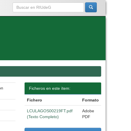
on
Ficheros en este ítem:
Fichero
Formato
LCULAGOS00219FT.pdf
Adobe
(Texto Completo)
PDF