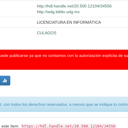
http://hdl.handle.net/20.500.12104/34556
http://wdg.biblio.udg.mx
LICENCIATURA EN INFORMÁTICA
CULAGOS
puede publicarse ya que no contamos con la autorización explícita de s
, con todos los derechos reservados, a menos que se indique lo contra
r este ítem:
https://hdl.handle.net/20.500.12104/34556