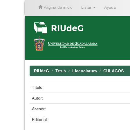
Página de inicio
Listar
Ayuda
Skip
navigation
RIUdeG
Tesis
Licenciatura
CULAGOS
Título:
Autor:
Asesor:
Editorial: