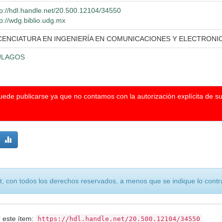
tp://hdl.handle.net/20.500.12104/34550
tp://wdg.biblio.udg.mx
CENCIATURA EN INGENIERÍA EN COMUNICACIONES Y ELECTRONI
ULAGOS
puede publicarse ya que no contamos con la autorización explícita de s
, con todos los derechos reservados, a menos que se indique lo contra
r este ítem:
https://hdl.handle.net/20.500.12104/34550