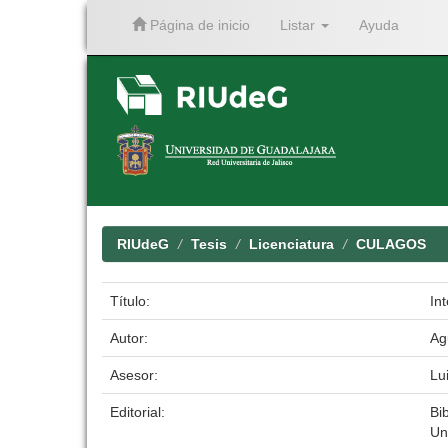
Página de inicio
Listar
Ayuda
Skip
navigation
RIUdeG
Tesis
Licenciatura
CULAGOS
Título:
Int
Autor:
Ag
Asesor:
Lu
Editorial:
Bib
Un