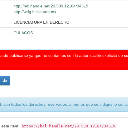
http://hdl.handle.net/20.500.12104/34519
http://wdg.biblio.udg.mx
LICENCIATURA EN DERECHO
CULAGOS
puede publicarse ya que no contamos con la autorización explícita de s
, con todos los derechos reservados, a menos que se indique lo contra
r este ítem:
https://hdl.handle.net/20.500.12104/34519