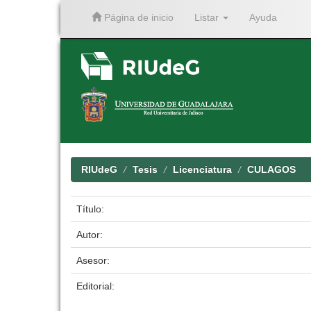
Página de inicio
Listar
Ayuda
Skip
navigation
RIUdeG
Tesis
Licenciatura
CULAGOS
Título:
Autor:
Asesor:
Editorial: