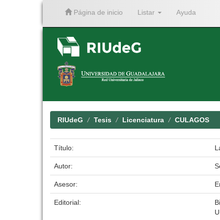
Página de inicio
Listar
Ayuda
Skip
navigation
RIUdeG
Tesis
Licenciatura
CULAGOS
Título:
L
Autor:
S
Asesor:
E
Editorial:
B
U