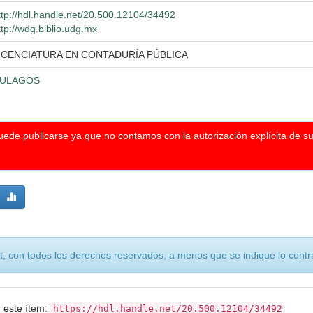
ttp://hdl.handle.net/20.500.12104/34492
ttp://wdg.biblio.udg.mx
ICENCIATURA EN CONTADURÍA PÚBLICA
ULAGOS
puede publicarse ya que no contamos con la autorización explícita de s
, con todos los derechos reservados, a menos que se indique lo contra
r este ítem:
https://hdl.handle.net/20.500.12104/34492