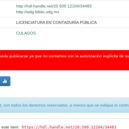
http://hdl.handle.net/20.500.12104/34483
http://wdg.biblio.udg.mx
LICENCIATURA EN CONTADURÍA PÚBLICA
CULAGOS
puede publicarse ya que no contamos con la autorización explícita de s
, con todos los derechos reservados, a menos que se indique lo contra
r este ítem:
https://hdl.handle.net/20.500.12104/34483