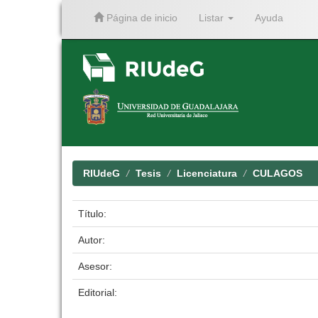
Página de inicio
Listar
Ayuda
Skip
navigation
RIUdeG
Tesis
Licenciatura
CULAGOS
Título:
Autor:
Asesor:
Editorial: