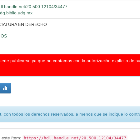
hdl.handle.net/20.500.12104/34477
wdg.biblio.udg.mx
CIATURA EN DERECHO
GOS
puede publicarse ya que no contamos con la autorización explícita de s
, con todos los derechos reservados, a menos que se indique lo contra
r este ítem:
https://hdl.handle.net/20.500.12104/34477