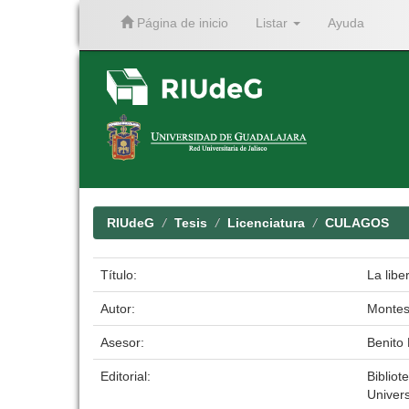
Página de inicio
Listar
Ayuda
Skip
navigation
RIUdeG
Tesis
Licenciatura
CULAGOS
Título:
La libe
Autor:
Montes
Asesor:
Benito
Editorial:
Bibliot
Univer