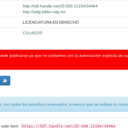
http://hdl.handle.net/20.500.12104/34464
http://wdg.biblio.udg.mx
LICENCIATURA EN DERECHO
CULAGOS
puede publicarse ya que no contamos con la autorización explícita de s
, con todos los derechos reservados, a menos que se indique lo contra
r este ítem:
https://hdl.handle.net/20.500.12104/34464