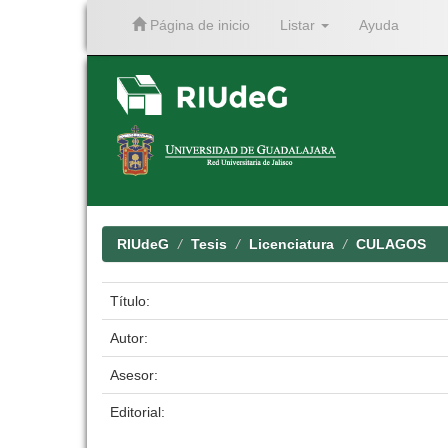
Página de inicio
Listar
Ayuda
Skip
navigation
RIUdeG
Tesis
Licenciatura
CULAGOS
Título:
Autor:
Asesor:
Editorial: