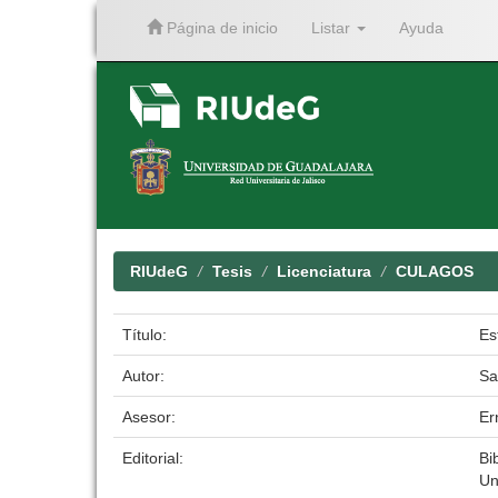
Página de inicio
Listar
Ayuda
Skip
navigation
RIUdeG
Tesis
Licenciatura
CULAGOS
Título:
Es
Autor:
Sa
Asesor:
Er
Editorial:
Bi
Un