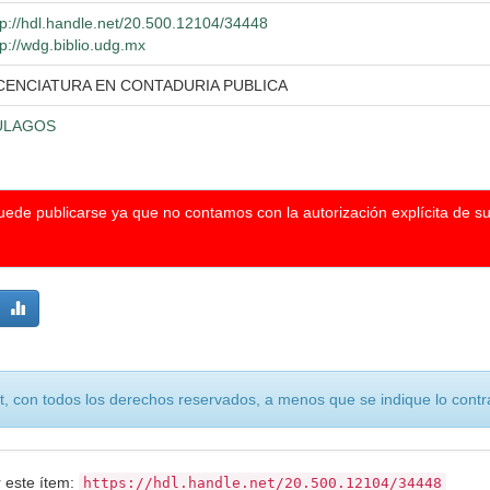
tp://hdl.handle.net/20.500.12104/34448
tp://wdg.biblio.udg.mx
CENCIATURA EN CONTADURIA PUBLICA
ULAGOS
puede publicarse ya que no contamos con la autorización explícita de s
, con todos los derechos reservados, a menos que se indique lo contra
r este ítem:
https://hdl.handle.net/20.500.12104/34448