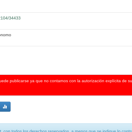
12104/34433
rónomo
puede publicarse ya que no contamos con la autorización explícita de s
, con todos los derechos reservados, a menos que se indique lo contra