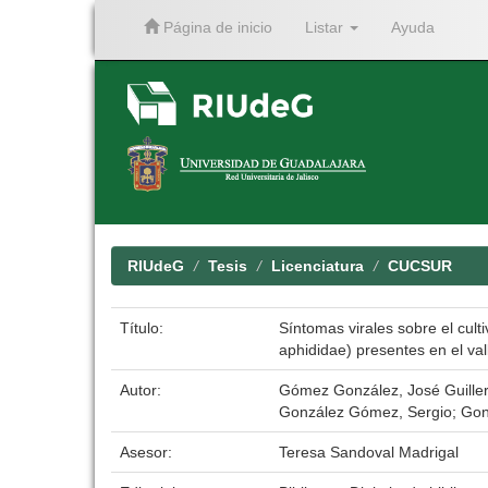
Página de inicio
Listar
Ayuda
Skip
navigation
RIUdeG
Tesis
Licenciatura
CUCSUR
Título:
Síntomas virales sobre el cult
aphididae) presentes en el val
Autor:
Gómez González, José Guille
González Gómez, Sergio; Gon
Asesor:
Teresa Sandoval Madrigal