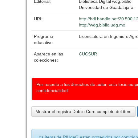
Editorial:
Biblioteca Digital wdg.biblio
Universidad de Guadalajara
URI:
http://hdl.handle.net/20.500.
http://wdg.biblio.udg.mx
Programa
Licenciatura en Ingeniero Ag
educativo:
Aparece en las
CUCSUR
colecciones:
Por respeto a los derechos de autor, esta tesis no 
confidencialidad
Mostrar el registro Dublin Core completo del ítem
Los ítems de RIUdeG están protegidos por copyright