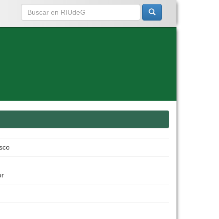
isco
or