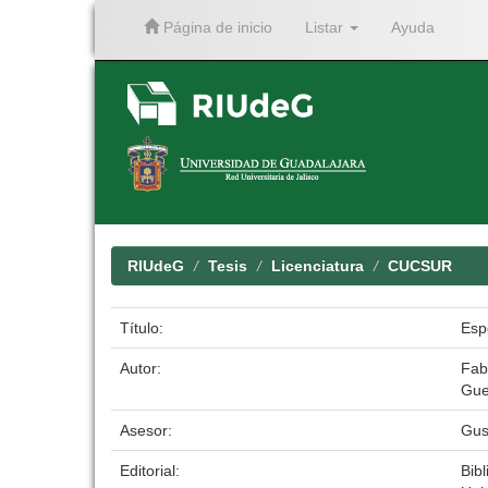
Página de inicio
Listar
Ayuda
Skip
navigation
RIUdeG
Tesis
Licenciatura
CUCSUR
Título:
Esp
Autor:
Fab
Gue
Asesor:
Gus
Editorial:
Bibl