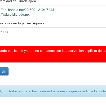
versidad de Guadalajara
p://hdl.handle.net/20.500.12104/34431
://wdg.biblio.udg.mx
enciatura en Ingeniero Agrónomo
CSUR
puede publicarse ya que no contamos con la autorización explícita de s
, con todos los derechos reservados, a menos que se indique lo contra