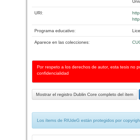
Uni
URI:
htt
http
Programa educativo:
Lic
Aparece en las colecciones:
CU
Por respeto a los derechos de autor, esta tesis no 
confidencialidad
Mostrar el registro Dublin Core completo del ítem
Los ítems de RIUdeG están protegidos por copyright