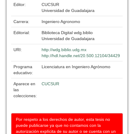
Editor:
CUCSUR
Universidad de Guadalajara
Carrera:
Ingeniero Agronomo
Editorial:
Biblioteca Digital wdg.biblio
Universidad de Guadalajara
URI:
http://wdg.biblio.udg.mx
http://hdl.handle.net/20.500.12104/34429
Programa
Licenciatura en Ingeniero Agrónomo
educativo:
Aparece en
CUCSUR
las
colecciones:
Por respeto a los derechos de autor, esta tesis no
puede publicarse ya que no contamos con la
autorización explícita de su autor o se cuenta con un