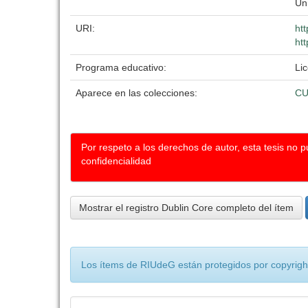
Un
URI:
ht
htt
Programa educativo:
Li
Aparece en las colecciones:
C
Por respeto a los derechos de autor, esta tesis no 
confidencialidad
Mostrar el registro Dublin Core completo del ítem
Los ítems de RIUdeG están protegidos por copyright