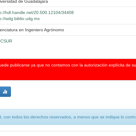
iversidad de Guadalajara
tp://hdl.handle.net/20.500.12104/34408
p://wdg.biblio.udg.mx
cenciatura en Ingeniero Agrónomo
UCSUR
puede publicarse ya que no contamos con la autorización explícita de s
, con todos los derechos reservados, a menos que se indique lo contra