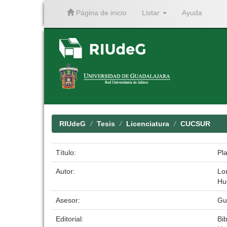
Página de inicio
Listar
Ayuda
Skip
navigation
RIUdeG
Tesis
Licenciatura
CUCSUR
Título:
Pla
Autor:
Lo
Hu
Asesor:
Gu
Editorial:
Bib