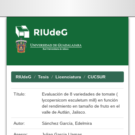
Skip
navigation
RIUdeG
Tesis
Licenciatura
CUCSUR
Título:
Evaluación de 8 variedades de tomate (
lycopersicom esculetum mill) en función
del rendimiento en tamaño de fruto en el
valle de Autlán, Jalisco.
Autor:
Sánchez García, Edelmira
Asesor:
Julian Garcia Llamas