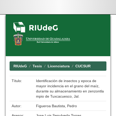
Skip
navigation
RIUdeG
Tesis
Licenciatura
CUCSUR
Título:
Identificación de insectos y epoca de
mayor incidencia en el grano del maíz,
durante su almacenamiento en zenzontla
mpio de Tuxcacuesco, Jal.
Autor:
Figueroa Bautista, Pedro
Asesor:
Jose Luis Sepulveda Torres