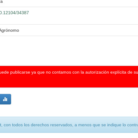
ra
500.12104/34387
o Agrónomo
puede publicarse ya que no contamos con la autorización explícita de s
, con todos los derechos reservados, a menos que se indique lo contra