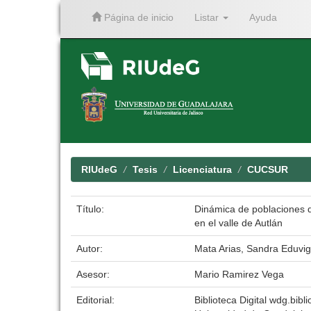
Página de inicio
Listar
Ayuda
Skip
navigation
RIUdeG
Tesis
Licenciatura
CUCSUR
Título:
Dinámica de poblaciones d
en el valle de Autlán
Autor:
Mata Arias, Sandra Eduvi
Asesor:
Mario Ramirez Vega
Editorial:
Biblioteca Digital wdg.bibli