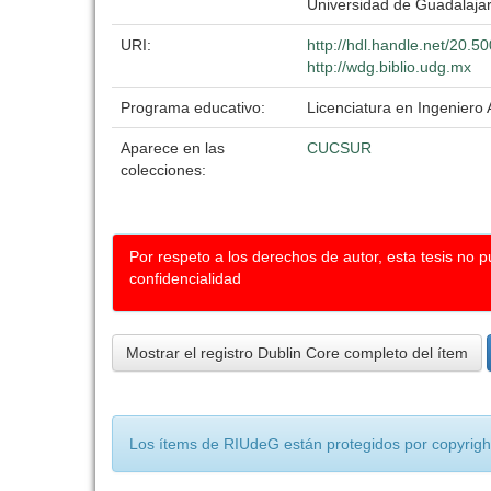
Universidad de Guadalaja
URI:
http://hdl.handle.net/20.
http://wdg.biblio.udg.mx
Programa educativo:
Licenciatura en Ingenier
Aparece en las
CUCSUR
colecciones:
Por respeto a los derechos de autor, esta tesis no 
confidencialidad
Mostrar el registro Dublin Core completo del ítem
Los ítems de RIUdeG están protegidos por copyright