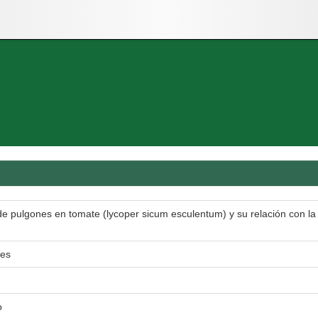
e pulgones en tomate (lycoper sicum esculentum) y su relación con l
ges
o