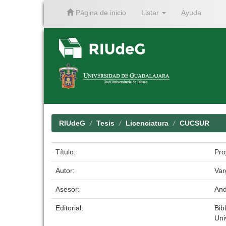
Página de inicio
Listar
Ayuda
Skip
navigation
RIUdeG
Tesis
Licenciatura
CUCSUR
Título:
Pro
Autor:
Var
Asesor:
And
Editorial:
Bib
Uni