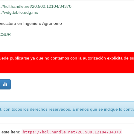
p://hdl.handle.net/20.500.12104/34370
p://wdg.biblio.udg.mx
enciatura en Ingeniero Agrónomo
CSUR
puede publicarse ya que no contamos con la autorización explícita de s
, con todos los derechos reservados, a menos que se indique lo contra
r este ítem:
https://hdl.handle.net/20.500.12104/34370