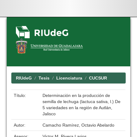
Skip
navigation
RIUdeG
Tesis
Licenciatura
CUCSUR
Título:
Determinación en la producción de
semilla de lechuga (lactuca sativa, l.) De
5 variedades en la región de Autlán,
Jalisco
Autor:
Camacho Ramírez, Octavio Abelardo
Asesor:
Victor M. Rivera Larios