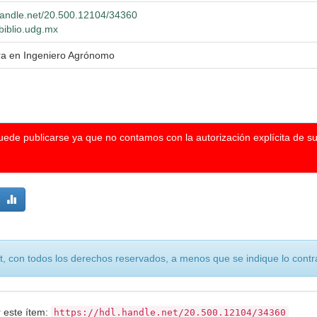
.handle.net/20.500.12104/34360
.biblio.udg.mx
ra en Ingeniero Agrónomo
puede publicarse ya que no contamos con la autorización explícita de s
, con todos los derechos reservados, a menos que se indique lo contra
r este ítem:
https://hdl.handle.net/20.500.12104/34360