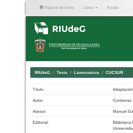
Página de inicio
Listar
Ayuda
Skip
navigation
RIUdeG
Tesis
Licenciatura
CUCSUR
Título:
Adaptación
Autor:
Contreras 
Asesor:
Manuel Ga
Editorial:
Biblioteca 
Universid