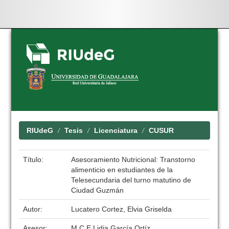
Skip
navigation
RIUdeG
Tesis
Licenciatura
CUSUR
Título:
Asesoramiento Nutricional: Transtorno
alimenticio en estudiantes de la
Telesecundaria del turno matutino de
Ciudad Guzmán
Autor:
Lucatero Cortez, Elvia Griselda
Asesor:
M.C.E Lidia García Ortíz