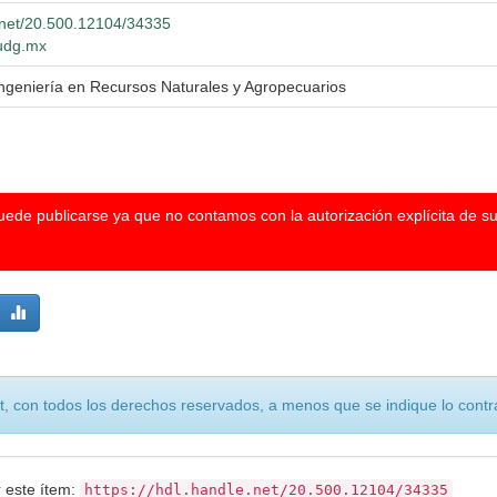
e.net/20.500.12104/34335
.udg.mx
Ingeniería en Recursos Naturales y Agropecuarios
puede publicarse ya que no contamos con la autorización explícita de s
, con todos los derechos reservados, a menos que se indique lo contra
r este ítem:
https://hdl.handle.net/20.500.12104/34335