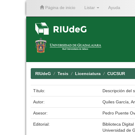
Página de inicio
Listar
Ayuda
Skip
navigation
RIUdeG
Tesis
Licenciatura
CUCSUR
Título:
Descripción del s
Autor:
Quiles García, An
Asesor:
Pedro Puente Ov
Editorial:
Biblioteca Digital
Universidad de 