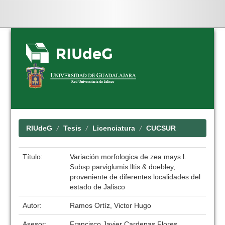
Skip
navigation
RIUdeG
Tesis
Licenciatura
CUCSUR
Título:
Variación morfologica de zea mays l.
Subsp parviglumis lltis & doebley,
proveniente de diferentes localidades del
estado de Jalisco
Autor:
Ramos Ortíz, Victor Hugo
Asesor:
Francisco Javier Cardenas Flores