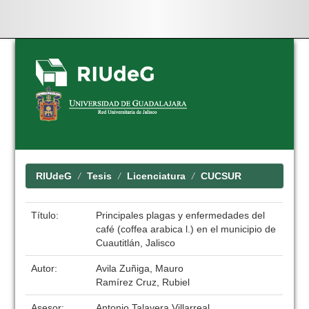
Skip
navigation
RIUdeG
Tesis
Licenciatura
CUCSUR
Título:
Principales plagas y enfermedades del
café (coffea arabica l.) en el municipio de
Cuautitlán, Jalisco
Autor:
Avila Zuñiga, Mauro
Ramírez Cruz, Rubiel
Asesor:
Antonio Talavera Villarreal