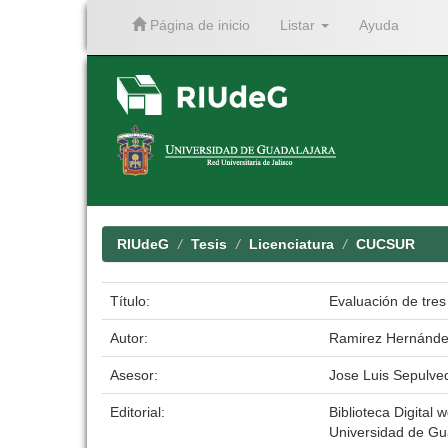
Página de inicio
Listar
Ayuda
Skip
navigation
RIUdeG
Tesis
Licenciatura
CUCSUR
Título:
Evaluación de tres 
Autor:
Ramirez Hernández
Asesor:
Jose Luis Sepulve
Editorial:
Biblioteca Digital w
Universidad de Gu