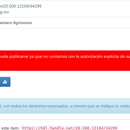
net/20.500.12104/34299
dg.mx
ngeniero Agrónomo
puede publicarse ya que no contamos con la autorización explícita de s
, con todos los derechos reservados, a menos que se indique lo contra
r este ítem:
https://hdl.handle.net/20.500.12104/34299