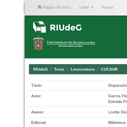
Página de inicio
Listar
Ayuda
Skip
navigation
RIUdeG
Tesis
Licenciatura
CUCSUR
Título:
Dispersión
Autor:
García Flo
Estrada P
Asesor:
Loutte Do
Editorial:
Biblioteca 