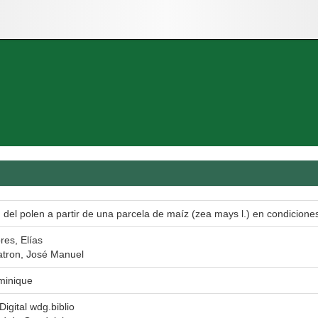
 del polen a partir de una parcela de maíz (zea mays l.) en condicion
res, Elías
atron, José Manuel
minique
Digital wdg.biblio