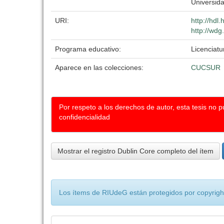
Universid
URI:
http://hdl
http://wdg
Programa educativo:
Licenciat
Aparece en las colecciones:
CUCSUR
Por respeto a los derechos de autor, esta tesis no 
confidencialidad
Mostrar el registro Dublin Core completo del ítem
Los ítems de RIUdeG están protegidos por copyright