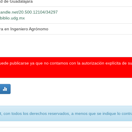
ad de Guadalajara
.handle.net/20.500.12104/34297
.biblio.udg.mx
ura en Ingeniero Agrónomo
puede publicarse ya que no contamos con la autorización explícita de s
, con todos los derechos reservados, a menos que se indique lo contra