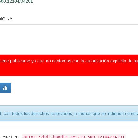
0.500.12104/34201
ICINA
puede publicarse ya que no contamos con la autorización explícita de s
, con todos los derechos reservados, a menos que se indique lo contra
r este ítem:
https://hdl.handle.net/20.500.12104/34201