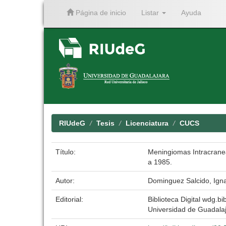
Página de inicio
Listar
Ayuda
Skip
navigation
RIUdeG
Tesis
Licenciatura
CUCS
Título:
Meningiomas Intracraneal
a 1985.
Autor:
Dominguez Salcido, Ign
Editorial:
Biblioteca Digital wdg.bib
Universidad de Guadala