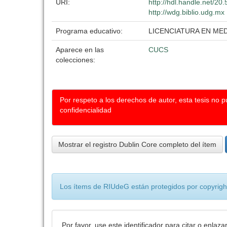
URI:
http://hdl.handle.net/2
http://wdg.biblio.udg.mx
Programa educativo:
LICENCIATURA EN MED
Aparece en las
CUCS
colecciones:
Por respeto a los derechos de autor, esta tesis no 
confidencialidad
Mostrar el registro Dublin Core completo del ítem
Los ítems de RIUdeG están protegidos por copyright
Por favor, use este identificador para citar o enlaza