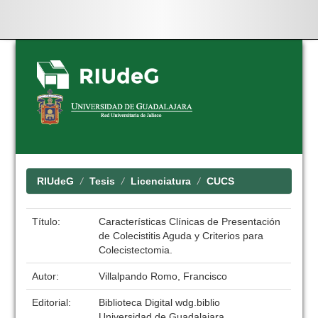
Skip
navigation
RIUdeG
Tesis
Licenciatura
CUCS
Título:
Características Clínicas de Presentación
de Colecistitis Aguda y Criterios para
Colecistectomia.
Autor:
Villalpando Romo, Francisco
Editorial:
Biblioteca Digital wdg.biblio
Universidad de Guadalajara