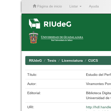
Página de inicio
Listar
Ayuda
Skip
navigation
RIUdeG
Tesis
Licenciatura
CUCS
Título:
Estudio del Per
Autor:
Viramontes Porr
Editorial:
Biblioteca Digita
Universidad de
URI:
http://hdl.hand