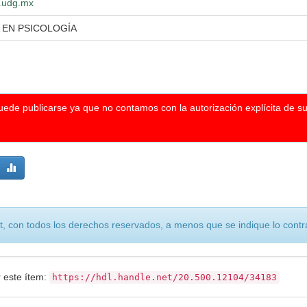
o.udg.mx
 EN PSICOLOGÍA
puede publicarse ya que no contamos con la autorización explícita de s
, con todos los derechos reservados, a menos que se indique lo contra
r este ítem:
https://hdl.handle.net/20.500.12104/34183