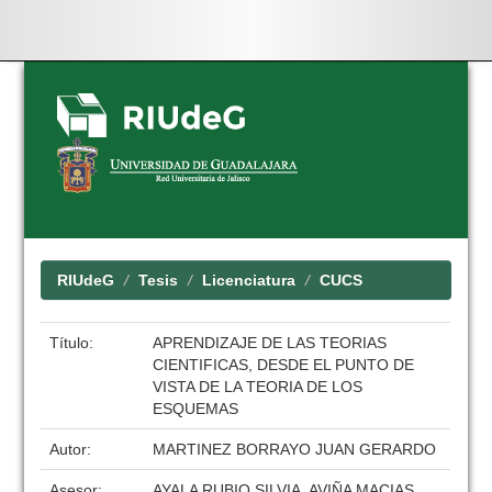
Skip
navigation
RIUdeG
Tesis
Licenciatura
CUCS
Título:
APRENDIZAJE DE LAS TEORIAS
CIENTIFICAS, DESDE EL PUNTO DE
VISTA DE LA TEORIA DE LOS
ESQUEMAS
Autor:
MARTINEZ BORRAYO JUAN GERARDO
Asesor:
AYALA RUBIO SILVIA, AVIÑA MACIAS