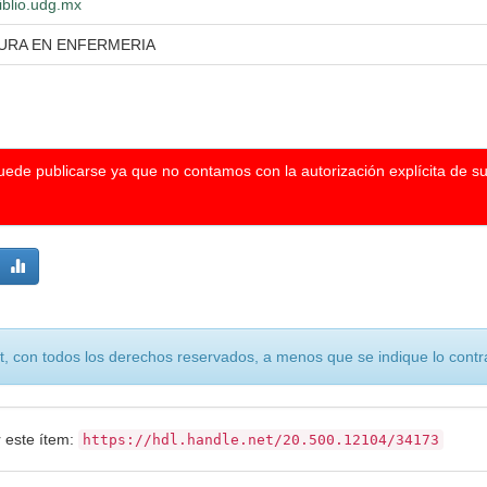
iblio.udg.mx
TURA EN ENFERMERIA
puede publicarse ya que no contamos con la autorización explícita de s
, con todos los derechos reservados, a menos que se indique lo contra
r este ítem:
https://hdl.handle.net/20.500.12104/34173