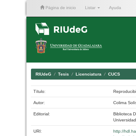
Página de inicio
Listar
Ayuda
Skip
navigation
RIUdeG
Tesis
Licenciatura
CUCS
Título:
Reproducibi
Autor:
Colima Solí
Editorial:
Biblioteca D
Universidad
URI:
http://hdl.