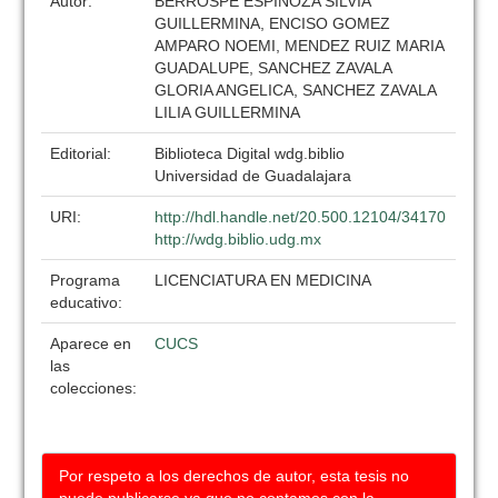
Autor:
BERROSPE ESPINOZA SILVIA
GUILLERMINA, ENCISO GOMEZ
AMPARO NOEMI, MENDEZ RUIZ MARIA
GUADALUPE, SANCHEZ ZAVALA
GLORIA ANGELICA, SANCHEZ ZAVALA
LILIA GUILLERMINA
Editorial:
Biblioteca Digital wdg.biblio
Universidad de Guadalajara
URI:
http://hdl.handle.net/20.500.12104/34170
http://wdg.biblio.udg.mx
Programa
LICENCIATURA EN MEDICINA
educativo:
Aparece en
CUCS
las
colecciones:
Por respeto a los derechos de autor, esta tesis no