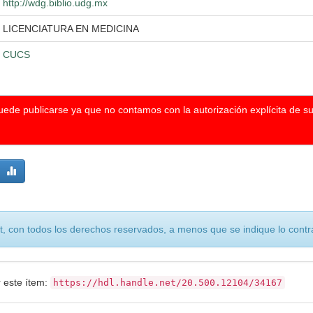
http://wdg.biblio.udg.mx
LICENCIATURA EN MEDICINA
CUCS
puede publicarse ya que no contamos con la autorización explícita de s
, con todos los derechos reservados, a menos que se indique lo contra
r este ítem:
https://hdl.handle.net/20.500.12104/34167