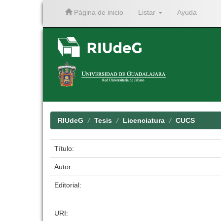
Página de inicio
Listar
Ayuda
Skip
navigation
RIUdeG
Tesis
Licenciatura
CUCS
Título:
Autor:
Editorial:
URI: