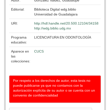
Autor:
González Valdez, Guadalupe
Editorial:
Biblioteca Digital wdg.biblio
Universidad de Guadalajara
URI:
http://hdl.handle.net/20.500.12104/34158
http://wdg.biblio.udg.mx
Programa
LICENCIATURA EN ODONTOLOGÍA
educativo:
Aparece en
CUCS
las
colecciones:
Por respeto a los derechos de autor, esta tesis no
puede publicarse ya que no contamos con la
autorización explícita de su autor o se cuenta con un
convenio de confidencialidad