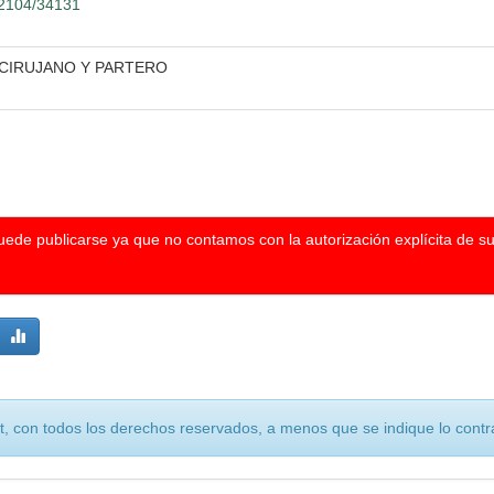
.12104/34131
 CIRUJANO Y PARTERO
puede publicarse ya que no contamos con la autorización explícita de s
, con todos los derechos reservados, a menos que se indique lo contra