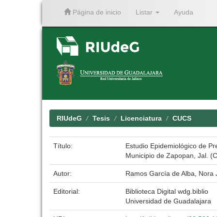
Página de inicio
Listar
Ayuda
Skip
navigation
RIUdeG
Tesis
Licenciatura
CUCS
Título:
Estudio Epidemiológico de Pr
Municipio de Zapopan, Jal. (
Autor:
Ramos García de Alba, Nora 
Editorial:
Biblioteca Digital wdg.biblio
Universidad de Guadalajara