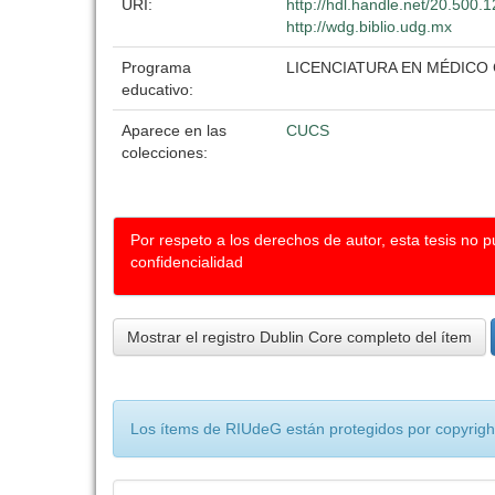
URI:
http://hdl.handle.net/20.500
http://wdg.biblio.udg.mx
Programa
LICENCIATURA EN MÉDICO
educativo:
Aparece en las
CUCS
colecciones:
Por respeto a los derechos de autor, esta tesis no 
confidencialidad
Mostrar el registro Dublin Core completo del ítem
Los ítems de RIUdeG están protegidos por copyright