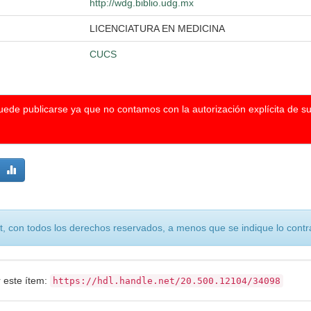
http://wdg.biblio.udg.mx
LICENCIATURA EN MEDICINA
CUCS
puede publicarse ya que no contamos con la autorización explícita de s
, con todos los derechos reservados, a menos que se indique lo contra
r este ítem:
https://hdl.handle.net/20.500.12104/34098