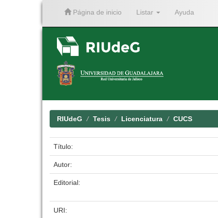
Página de inicio
Listar
Ayuda
Skip
navigation
RIUdeG
Tesis
Licenciatura
CUCS
Título:
Autor:
Editorial:
URI: