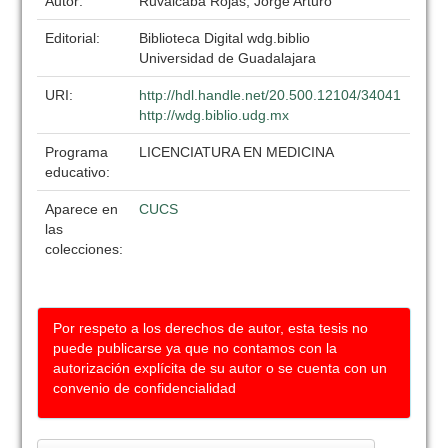
Autor:
Ruvalcaba Rojas, Jorge Arturo
Editorial:
Biblioteca Digital wdg.biblio
Universidad de Guadalajara
URI:
http://hdl.handle.net/20.500.12104/34041
http://wdg.biblio.udg.mx
Programa
LICENCIATURA EN MEDICINA
educativo:
Aparece en
CUCS
las
colecciones:
Por respeto a los derechos de autor, esta tesis no
puede publicarse ya que no contamos con la
autorización explícita de su autor o se cuenta con un
convenio de confidencialidad