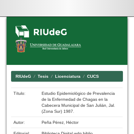
Skip
navigation
RIUdeG
Tesis
Licenciatura
CUCS
Título:
Estudio Epidemiológico de Prevalencia
de la Enfermedad de Chagas en la
Cabecera Municipal de San Julián, Jal.
(Zona Sur) 1987.
Autor:
Peña Pérez, Héctor
Editorial:
Biblioteca Digital wdg.biblio