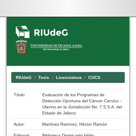
Skip
navigation
RIUdeG
Tesis
Licenciatura
CUCS
Título:
Evaluación de los Programas de
Detección Oportuna del Cáncer Cervico -
Uterino en la Jurisdicción No. 7 S.S.A. del
Estado de Jalisco.
Autor:
Martínez Ramírez, Héctor Ramón
Editorial:
Biblioteca Digital wdg.biblio