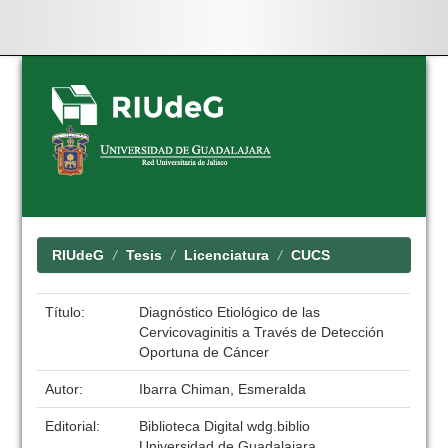
Skip
navigation
RIUdeG
Tesis
Licenciatura
CUCS
Título:
Diagnóstico Etiológico de las
Cervicovaginitis a Través de Detección
Oportuna de Cáncer
Autor:
Ibarra Chiman, Esmeralda
Editorial:
Biblioteca Digital wdg.biblio
Universidad de Guadalajara