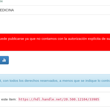
mx
EDICINA
puede publicarse ya que no contamos con la autorización explícita de s
, con todos los derechos reservados, a menos que se indique lo contra
r este ítem:
https://hdl.handle.net/20.500.12104/33985