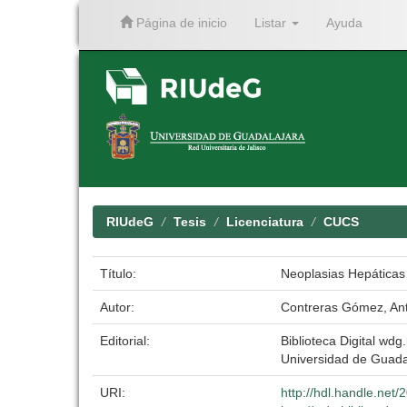
Página de inicio
Listar
Ayuda
Skip
navigation
RIUdeG
Tesis
Licenciatura
CUCS
Título:
Neoplasias Hepáticas 
Autor:
Contreras Gómez, An
Editorial:
Biblioteca Digital wdg.
Universidad de Guada
URI:
http://hdl.handle.net