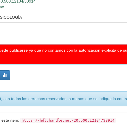
t/20.500.12104/33914
.mx
PSICOLOGÍA
puede publicarse ya que no contamos con la autorización explícita de s
, con todos los derechos reservados, a menos que se indique lo contra
r este ítem:
https://hdl.handle.net/20.500.12104/33914