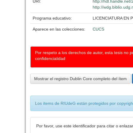
URI:
http://hdl.handle.ne
http://wdg.biblio.udg
Programa educativo:
LICENCIATURA EN 
Aparece en las colecciones:
CUCS
Por respeto a los derechos de autor, esta tesis no 
confidencialidad
Mostrar el registro Dublin Core completo del ítem
Los ítems de RIUdeG están protegidos por copyright
Por favor, use este identificador para citar o enlaza