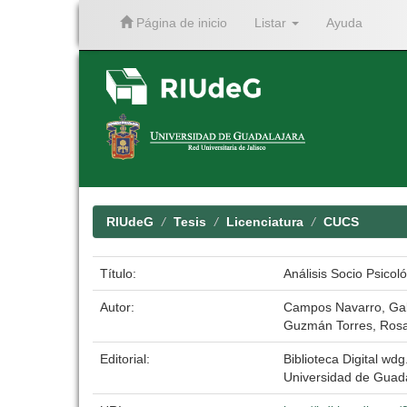
Página de inicio
Listar
Ayuda
Skip
navigation
RIUdeG
Tesis
Licenciatura
CUCS
Título:
Análisis Socio Psicol
Autor:
Campos Navarro, Gab
Guzmán Torres, Ros
Editorial:
Biblioteca Digital wdg.
Universidad de Guad