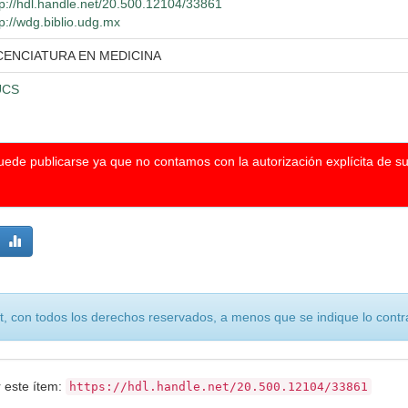
tp://hdl.handle.net/20.500.12104/33861
tp://wdg.biblio.udg.mx
CENCIATURA EN MEDICINA
UCS
puede publicarse ya que no contamos con la autorización explícita de s
, con todos los derechos reservados, a menos que se indique lo contra
r este ítem:
https://hdl.handle.net/20.500.12104/33861