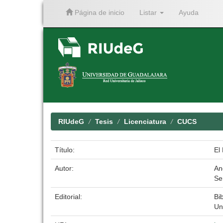
Página de inicio
Listar
Ayuda
Skip
navigation
RIUdeG
Tesis
Licenciatura
CUCS
Título:
El
Autor:
An
Se
Editorial:
Bib
Un