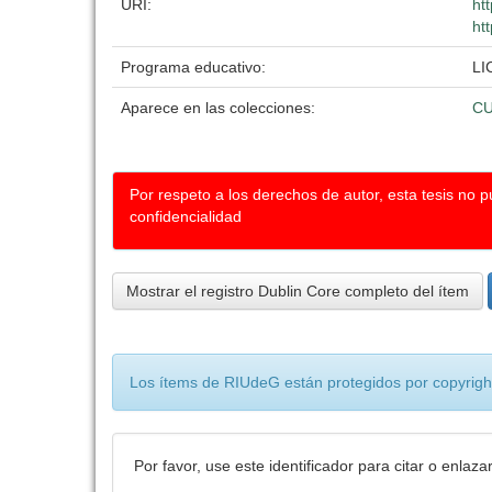
URI:
ht
ht
Programa educativo:
LI
Aparece en las colecciones:
C
Por respeto a los derechos de autor, esta tesis no 
confidencialidad
Mostrar el registro Dublin Core completo del ítem
Los ítems de RIUdeG están protegidos por copyright
Por favor, use este identificador para citar o enlaza