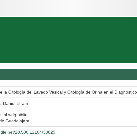
e la Citología del Lavado Vesical y Citología de Orina en el Diagnóstic
s, Daniel Efraín
gital wdg.biblio
 de Guadalajara
andle.net/20.500.12104/33829