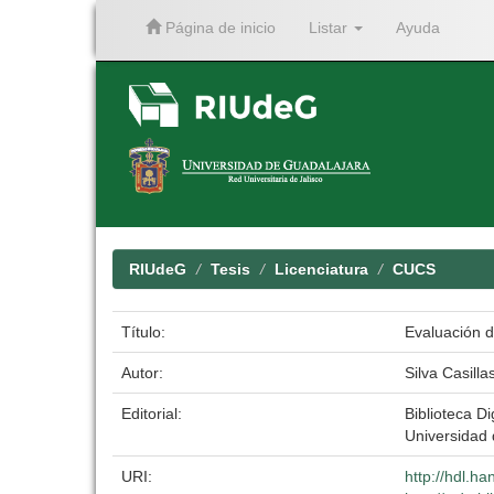
Página de inicio
Listar
Ayuda
Skip
navigation
RIUdeG
Tesis
Licenciatura
CUCS
Título:
Evaluación d
Autor:
Silva Casilla
Editorial:
Biblioteca Di
Universidad
URI:
http://hdl.h