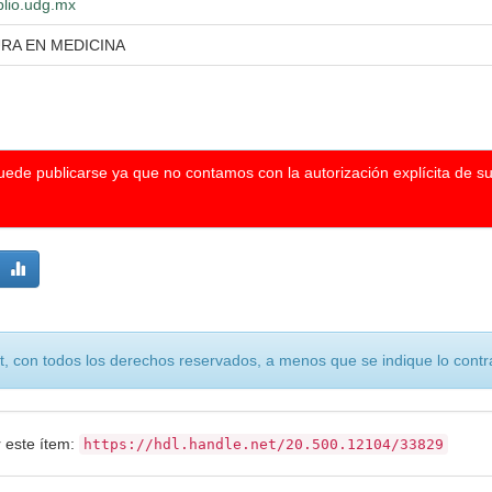
iblio.udg.mx
URA EN MEDICINA
puede publicarse ya que no contamos con la autorización explícita de s
, con todos los derechos reservados, a menos que se indique lo contra
r este ítem:
https://hdl.handle.net/20.500.12104/33829