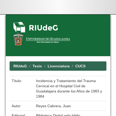
Skip
navigation
RIUdeG
Tesis
Licenciatura
CUCS
Título:
Incidencia y Tratamiento del Trauma
Cervical en el Hospital Civil de
Guadalajara durante los Años de 1983 y
1984
Autor:
Reyes Cabrera, Juan
Editorial:
Biblioteca Digital wdg.biblio