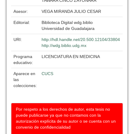
TAWARA CINCO ZAYONARA
Asesor:
VEGA MIRANDA JULIO CESAR
Editorial:
Biblioteca Digital wdg.biblio
Universidad de Guadalajara
URI:
http://hdl.handle.net/20.500.12104/33804
http://wdg.biblio.udg.mx
Programa
LICENCIATURA EN MEDICINA
educativo:
Aparece en
CUCS
las
colecciones:
Por respeto a los derechos de autor, esta tesis no
puede publicarse ya que no contamos con la
autorización explícita de su autor o se cuenta con un
convenio de confidencialidad