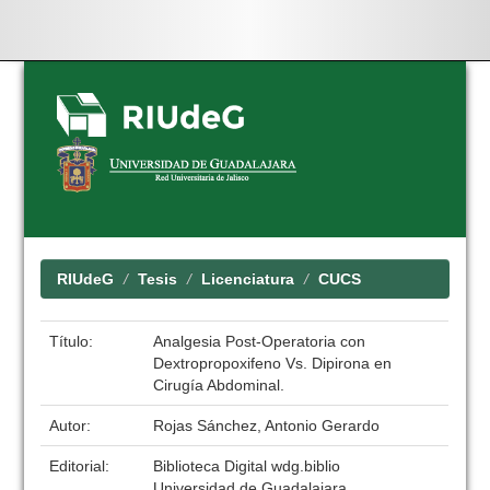
Skip
navigation
RIUdeG
Tesis
Licenciatura
CUCS
Título:
Analgesia Post-Operatoria con
Dextropropoxifeno Vs. Dipirona en
Cirugía Abdominal.
Autor:
Rojas Sánchez, Antonio Gerardo
Editorial:
Biblioteca Digital wdg.biblio
Universidad de Guadalajara