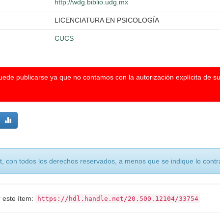
http://wdg.biblio.udg.mx
LICENCIATURA EN PSICOLOGÍA
CUCS
puede publicarse ya que no contamos con la autorización explícita de s
, con todos los derechos reservados, a menos que se indique lo contra
r este ítem:
https://hdl.handle.net/20.500.12104/33754