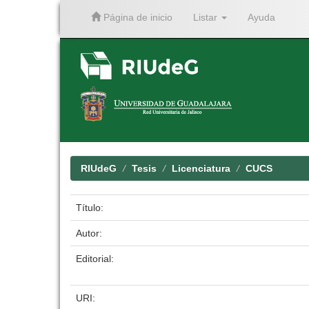
Página de inicio
Listar
Ayuda
Skip
navigation
RIUdeG
Tesis
Licenciatura
CUCS
Título:
Autor:
Editorial:
URI: