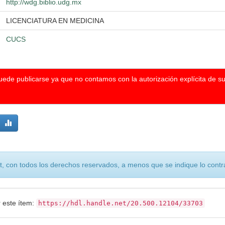
http://wdg.biblio.udg.mx
LICENCIATURA EN MEDICINA
CUCS
puede publicarse ya que no contamos con la autorización explícita de s
, con todos los derechos reservados, a menos que se indique lo contra
r este ítem:
https://hdl.handle.net/20.500.12104/33703