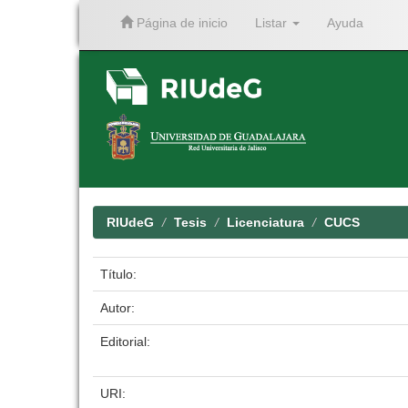
Página de inicio
Listar
Ayuda
Skip
navigation
RIUdeG
Tesis
Licenciatura
CUCS
Título:
Autor:
Editorial:
URI: