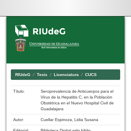
Skip
navigation
RIUdeG
Tesis
Licenciatura
CUCS
Título:
Seroprevalencia de Anticuerpos para el
Virus de la Hepatitis C, en la Población
Obstétrica en el Nuevo Hospital Civil de
Guadalajara
Autor:
Cuellar Espinoza, Lidia Susana
Editorial:
Biblioteca Digital wdg.biblio